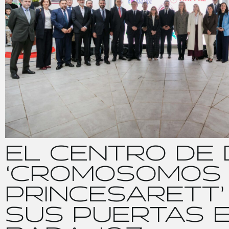
E
L
C
E
N
T
R
O
D
E
‘
C
R
O
M
O
S
O
M
O
S
P
R
I
N
C
E
S
A
R
E
T
T
’
S
U
S
P
U
E
R
T
A
S