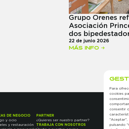
Grupo Orenes ref
Asociación Princ
dos bipedestado
22 de junio 2026
MÁS INFO →
GEST
Para ofrec
cookies pa
consentimi
comportami
consentir 
caracterís
EAS DE NEGOCIO
PARTNER
CONTA
"Aceptar",
go y ocio
¿Quieres ser nuestro partner?
Contact
eles y restauración
TRABAJA CON NOSOTROS
Canal é
pulsando "