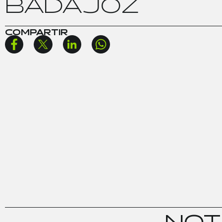
B
A
D
A
J
O
Z
COMPARTIR
N
O
T