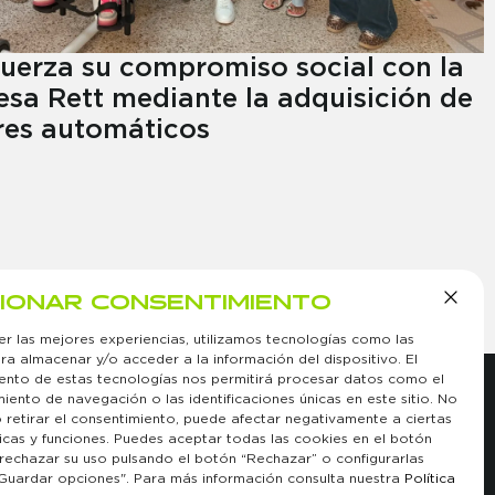
uerza su compromiso social con la
esa Rett mediante la adquisición de
res automáticos
IONAR CONSENTIMIENTO
er las mejores experiencias, utilizamos tecnologías como las
ra almacenar y/o acceder a la información del dispositivo. El
ento de estas tecnologías nos permitirá procesar datos como el
ento de navegación o las identificaciones únicas en este sitio. No
o retirar el consentimiento, puede afectar negativamente a ciertas
ticas y funciones. Puedes aceptar todas las cookies en el botón
CTO
SÍGUENOS
 rechazar su uso pulsando el botón “Rechazar” o configurarlas
a con nosotros
tico
Guardar opciones". Para más información consulta nuestra
Política