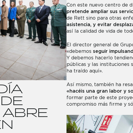
Con este nuevo centro de dí
pretende ampliar sus servic
de Rett sino para otras en
asistencia, y evitar despla
así la calidad de vida de tod
El director general de Gru
«debemos
seguir impulsand
Y debemos hacerlo tendiend
públicas y las instituciones
ha traído aquí».
D
Í
A
Así mismo, también ha resal
«hacéis una gran labor y s
D
E
formar parte de este proyec
compromiso más firme y sól
A
B
R
E
E
N