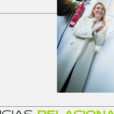
I
C
I
A
S
R
E
L
A
C
I
O
N