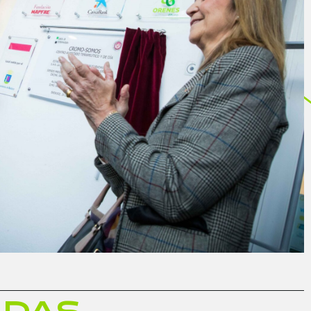
A
D
A
S