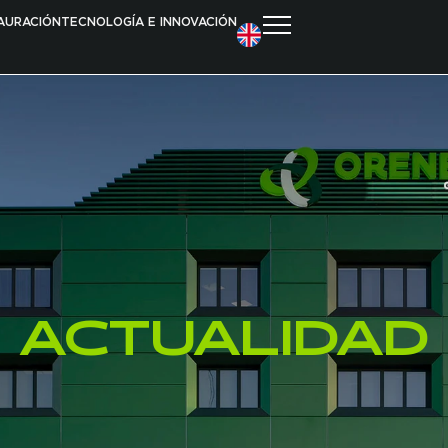
AURACIÓN
TECNOLOGÍA E INNOVACIÓN
CASINOS
COMPLEJ
BINGOS
HOTELES
SALAS DE JUEGO
LOUNGES
JUEGO ONLINE
APUESTAS DEPORTIVAS RETAIL
TERMINALES DE JUEGO EN HOSTELERÍA
DISTRIBUCIÓN Y VENTA
CENTROS DE OCIO FAMILIAR
A
C
T
U
A
L
I
D
A
D