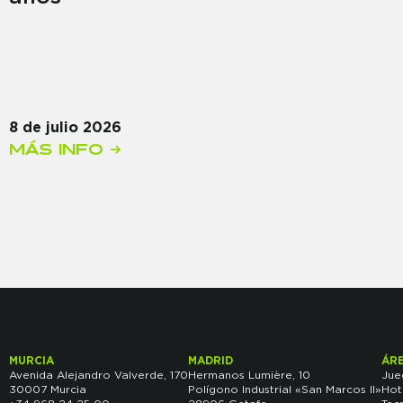
8 de julio 2026
MÁS INFO →
MURCIA
MADRID
ÁR
Avenida Alejandro Valverde, 170
Hermanos Lumière, 10
Jue
30007 Murcia
Polígono Industrial «San Marcos II»
Hot