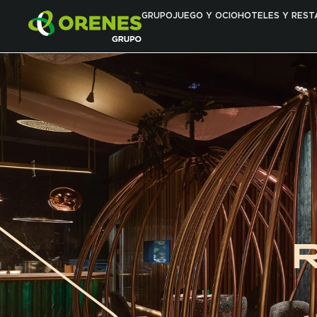
GRUPO
JUEGO Y OCIO
HOTELES Y REST
HISTORIA
VALORES
ACTUALIDAD
JUEGO RESPONSABLE
SOSTENIBILIDAD
EQUIPO
CONTACTO