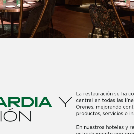
La restauración se ha c
A
R
D
I
A
Y
central en todas las lín
Orenes, mejorando cont
I
Ó
N
productos, servicios e in
En nuestros hoteles y r