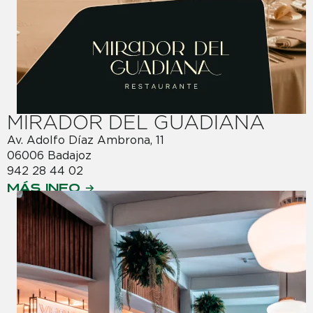
MIRADOR DEL GUADIANA
Av. Adolfo Díaz Ambrona, 11
06006 Badajoz
942 28 44 02
MÁS INFO →