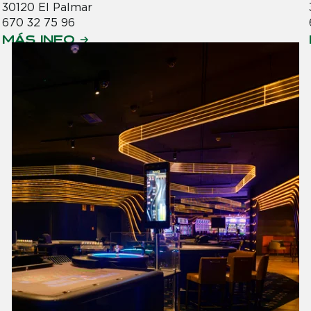
30120 El Palmar
670 32 75 96
MÁS INFO →