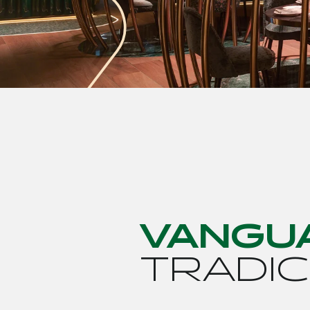
V
A
N
G
U
T
R
A
D
I
C