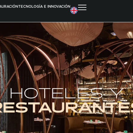
AURACIÓN
TECNOLOGÍA E INNOVACIÓN
CASINOS
COMPLEJ
BINGOS
HOTELES
SALAS DE JUEGO
LOUNGES
JUEGO ONLINE
APUESTAS DEPORTIVAS RETAIL
TERMINALES DE JUEGO EN HOSTELERÍA
DISTRIBUCIÓN Y VENTA
CENTROS DE OCIO FAMILIAR
H
O
T
E
L
E
S
Y
R
E
S
T
A
U
R
A
N
T
E