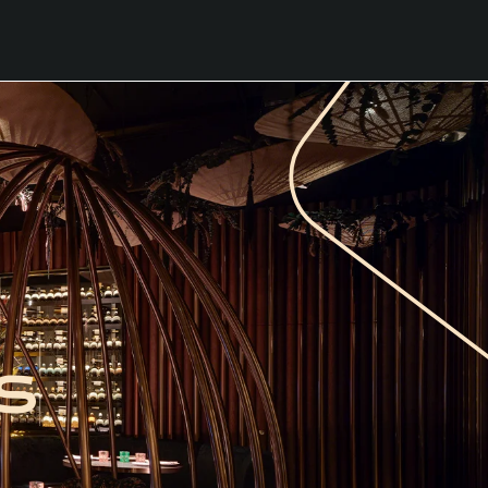
OS DE OCIO
R. FRANCO
 Y RESTAURANTES
R. FRANCO DIGITAL
 BAR
S