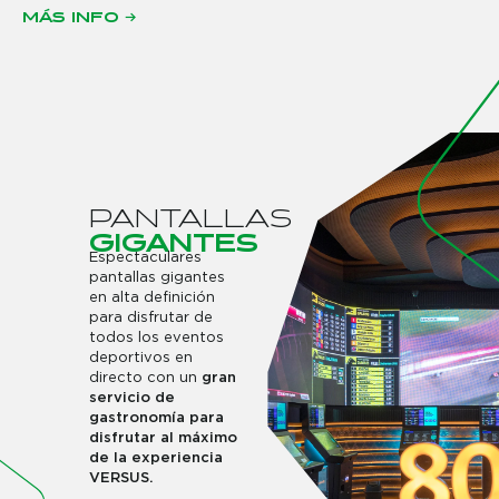
MÁS INFO →
P
A
N
T
A
L
L
A
S
G
I
G
A
N
T
E
S
Espectaculares
pantallas gigantes
en alta definición
para disfrutar de
todos los eventos
deportivos en
directo con un
gran
servicio de
gastronomía para
disfrutar al máximo
de la experiencia
VERSUS.