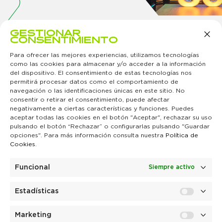
GESTIONAR
CONSENTIMIENTO
Para ofrecer las mejores experiencias, utilizamos tecnologías
como las cookies para almacenar y/o acceder a la información
del dispositivo. El consentimiento de estas tecnologías nos
permitirá procesar datos como el comportamiento de
navegación o las identificaciones únicas en este sitio. No
MURCIA
MADRID
ÁREAS DE
PARTNER
CONTACTO
SÍGUENOS
consentir o retirar el consentimiento, puede afectar
Avenida
Hermanos
NEGOCIO
¿Quieres ser
Contacta con
negativamente a ciertas características y funciones. Puedes
Alejandro
Lumière, 10
Juego y ocio
nuestro
nosotros
aceptar todas las cookies en el botón "Aceptar", rechazar su uso
Valverde,
Polígono
Hoteles y
partner?
Canal ético
170
Industrial
restauración
TRABAJA
pulsando el botón “Rechazar” o configurarlas pulsando "Guardar
30007
«San Marcos
Tecnología e
CON
opciones". Para más información consulta nuestra
Política de
Murcia
II»
innovación
NOSOTROS
Cookies
.
+34 968 24
28906
Únete a
25 00
Getafe
nuestro
info@orenesgrupo.com
info@orenesgrupo.com
equipo
Funcional
Siempre activo
¿Quieres
realizar
prácticas?
¡Déjanos tu
Estadísticas
CV!
Marketing