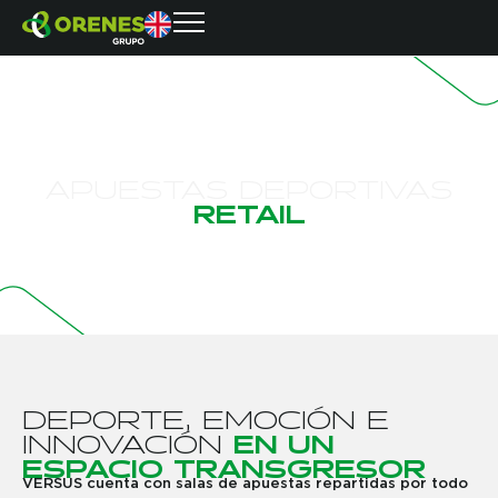
A
P
U
E
S
T
A
S
D
E
P
O
R
T
I
V
A
S
R
E
T
A
I
L
D
E
P
O
R
T
E
,
E
M
O
C
I
Ó
N
E
I
N
N
O
V
A
C
I
Ó
N
E
N
U
N
E
S
P
A
C
I
O
T
R
A
N
S
G
R
E
S
O
R
VERSUS cuenta con salas de apuestas repartidas por todo