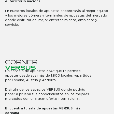
el territorio nacional.
En nuestros locales de apuestas encontrarás al mejor equipo
y los mejores córners y terminales de apuestas del mercado
donde disfrutar del mejor entretenimiento, ambiente y
servicio.
C
O
R
N
E
R
V
E
R
S
U
S
Un servicio de apuestas 360º que te permite
apostar desde sus más de 1.800 locales repartidos
por España, Austria y Andorra.
Disfruta de los espacios VERSUS donde podrás
poner a prueba tus conocimientos en los mejores
mercados con una gran oferta internacional.
Encuentra tu sala de apuestas VERSUS más
cercana