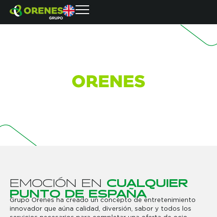
E
M
O
C
I
Ó
N
E
N
C
U
A
L
Q
U
I
E
R
P
U
N
T
O
D
E
E
S
P
A
Ñ
A
Grupo Orenes ha creado un concepto de entretenimiento
innovador que aúna calidad, diversión, sabor y todos los