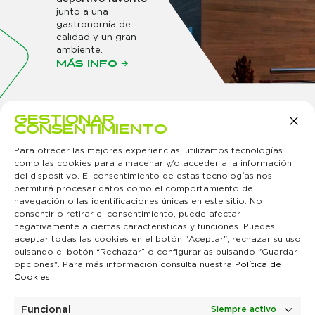
junto a una
gastronomía de
calidad y un gran
ambiente.
MÁS INFO →
GESTIONAR
CONSENTIMIENTO
Para ofrecer las mejores experiencias, utilizamos tecnologías
como las cookies para almacenar y/o acceder a la información
del dispositivo. El consentimiento de estas tecnologías nos
permitirá procesar datos como el comportamiento de
navegación o las identificaciones únicas en este sitio. No
MURCIA
MADRID
ÁREAS DE
PARTNER
CONTACTO
SÍGUENOS
consentir o retirar el consentimiento, puede afectar
Avenida
Hermanos
NEGOCIO
¿Quieres ser
Contacta con
negativamente a ciertas características y funciones. Puedes
Alejandro
Lumière, 10
Juego y ocio
nuestro
nosotros
aceptar todas las cookies en el botón "Aceptar", rechazar su uso
Valverde,
Polígono
Hoteles y
partner?
Canal ético
170
Industrial
restauración
TRABAJA
pulsando el botón “Rechazar” o configurarlas pulsando "Guardar
30007
«San Marcos
Tecnología e
CON
opciones". Para más información consulta nuestra
Política de
Murcia
II»
innovación
NOSOTROS
Cookies
.
+34 968 24
28906
Únete a
25 00
Getafe
nuestro
info@orenesgrupo.com
info@orenesgrupo.com
equipo
Funcional
Siempre activo
¿Quieres