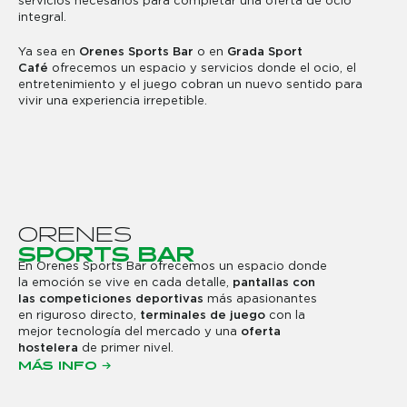
servicios necesarios para completar una oferta de ocio
integral.
Ya sea en
Orenes Sports Bar
o en
Grada Sport
Café
ofrecemos un espacio y servicios donde el ocio, el
entretenimiento y el juego cobran un nuevo sentido para
vivir una experiencia irrepetible.
O
R
E
N
E
S
S
P
O
R
T
S
B
A
R
En Orenes Sports Bar ofrecemos un espacio donde
la emoción se vive en cada detalle,
pantallas con
las competiciones deportivas
más apasionantes
en riguroso directo,
terminales de juego
con la
mejor tecnología del mercado y una
oferta
hostelera
de primer nivel.
MÁS INFO →