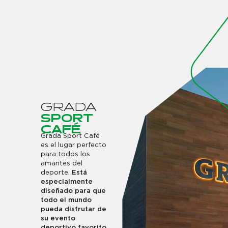
G
R
A
D
A
S
P
O
R
T
C
A
F
É
Grada Sport Café
es el lugar perfecto
para todos los
amantes del
deporte.
Está
especialmente
diseñado para que
todo el mundo
pueda disfrutar de
su evento
deportivo favorito