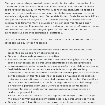
Siempre que nos haya prestado su consentimiento, podremos realizar los
tratamientos adicionales que le sean informados y usted consienta. Usted
podrá revocar en cualquier momento su consentimiento. Esto es aplicable
igualmente en caso de que su consentimiento fuera otorgado antes de la
entrada en vigor del Reglamento General de Protección de Datos de la UE, es
decir, antes del 25 de mayo de 2018. Cabe destacar que la oposición a un
determinado tratamiento y la revocación del consentimiento no tienen
carácter retroactivo. Puede obtener en cualquier momento información de las
autorizaciones que nos ha otorgado para los diferentes tratamientos
ejerciendo sus derechos conforme al apartado 8.
GRUPO ORENES, S.L. solicitará su autorización para el tratamiento de sus
datos con las siguientes finalidades:
Gestión de los datos de contacto recabados a través de los formularios
presentes en las páginas web corporativas.
Gestión del abono de premios en efectivo.
Envío de comunicaciones comerciales, promocionales y/o publicidad, que
podría estar basada en los productos contratados o servicios prestados.
La categorización automática de su usuario según mi perfil de juego con la
finalidad de recibir comunicaciones adaptadas a sus preferencias y
necesidades. Los datos personales podrán ser tratados para la elaboración de
perfiles basado en fuentes internas (ej. datos de navegación de cookies,
históricos y estadísticos) cuyos resultados permitan la confección y análisis
de productos personalizados, a través de segmentación en distintos grupos
en relación a patrones comunes. Dichos perfilados serán utilizados
únicamente para enviarle comunicaciones personalizadas acerca de
productos y/o servicios.
Facilitar mis datos de contacto a las empresas de Grupo Orenes, para que
me envíen comunicaciones comerciales sobre sus productos y servicios.
Gestión de las fotografías de los participantes en torneos de póker, cenas