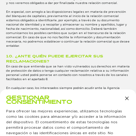
y nos veremos obligados a dar por finalizada nuestra relación comercial.
En especial, con arreglo a las disposiciones legales en materia de prevención
del blanqueo de capitales, previamente al inicio de la relación comercial
estamos obligados a identificarle, por ejemplo, a través de su documento
nacional de identidad y a recopilar y almacenar su nombre y apellidos, lugar y
fecha de nacimiento, nacionalidad, así como domicilio. Deberá también
comunicarnos los posibles cambios que surjan en el transcurso de la relación
comercial. En caso de que no nos facilite la información y documentación
necesaria, no podremos establecer o continuar la relación comercial que desee
entablar.
10. ¿ANTE QUIÉN PUEDE EJERCITAR SUS
RECLAMACIONES?
En caso de que entienda que se han visto vulnerados sus derechos en materia
de protección de datos o tenga cualquier reclamación relativa a su información
personal usted podrá ponerse en contacto con nosotros a través de los canales
facilitados en el apartado 8.
En cualquier caso, los interesados siempre podrán acudir ante la Agencia
Española de Protección de Datos, autoridad de control en materia de protección
GESTIONAR
de datos,
http://www.agpd.es
, Jorge Juan, 6 – 28001 Madrid.
CONSENTIMIENTO
Para ofrecer las mejores experiencias, utilizamos tecnologías
como las cookies para almacenar y/o acceder a la información
del dispositivo. El consentimiento de estas tecnologías nos
permitirá procesar datos como el comportamiento de
navegación o las identificaciones únicas en este sitio. No