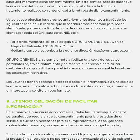
cualquier momento dicho consentimiento. En este sentido, cabe destacar que
la revocación del consentimiento prestado no afectará a la licitud del
tratamiento realizado con anterioridad a la retirada de dicho consentimiento.
Usted puede ejercitar los derechos anteriormente descritos a través de los
siguientes canales. En caso de que lo consideremos necesario para poder
identificarle, podremos solicitarle copia de un documento acreditativo de su
identidad (copia del DNI, pasaporte, NIE, etc.):
Por escrito, mediante solicitud dirigida a GRUPO ORENES, S.L. Avenida
Alejandro Valverde, 170, 30007 Murcia.
Mediante correo electrónico a la siguiente dirección
dpo@orenesgrupo.com
GRUPO ORENES, S.L. se compromete a facilitar una copia de los datos
personales objeto de tratamiento y se reserva el derecho a percibir por
cualquier otra copia solicitada por el interesado un canon razonable basado en
los costes administrativos.
Los usuarios tienen derecho a acceder o recibir la información, o a una copia de
la misma, en un formato electrónico estructurado de uso común, a menos que
el interesado la solicite en otro formato.
9. ¿TENGO OBLIGACIÓN DE FACILITAR
INFORMACIÓN?
En el marco de nuestra relación comercial, debe facilitarnos aquellos datos
personales que requieran de su consentimiento para la prestación de un
servicio, o que sean necesarios para el cumplimiento de las obligaciones
contractuales derivadas, o a cuya recopilación estemos obligados por ley.
Si no nos facilita dichos datos, nos veremos obligados, por lo general, a rechazar
la prestación del servicio, o no podremos seguir prestando el servicio existente