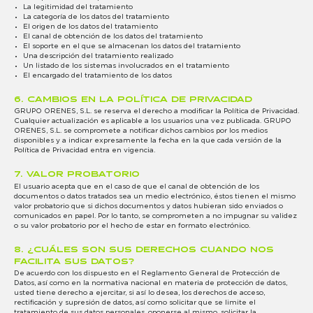
La legitimidad del tratamiento
La categoría de los datos del tratamiento
El origen de los datos del tratamiento
El canal de obtención de los datos del tratamiento
El soporte en el que se almacenan los datos del tratamiento
Una descripción del tratamiento realizado
Un listado de los sistemas involucrados en el tratamiento
El encargado del tratamiento de los datos
6. CAMBIOS EN LA POLÍTICA DE PRIVACIDAD
GRUPO ORENES, S.L. se reserva el derecho a modificar la Política de Privacidad.
Cualquier actualización es aplicable a los usuarios una vez publicada. GRUPO
ORENES, S.L. se compromete a notificar dichos cambios por los medios
disponibles y a indicar expresamente la fecha en la que cada versión de la
Política de Privacidad entra en vigencia.
7. VALOR PROBATORIO
El usuario acepta que en el caso de que el canal de obtención de los
documentos o datos tratados sea un medio electrónico, éstos tienen el mismo
valor probatorio que si dichos documentos y datos hubieran sido enviados o
comunicados en papel. Por lo tanto, se comprometen a no impugnar su validez
o su valor probatorio por el hecho de estar en formato electrónico.
8. ¿CUÁLES SON SUS DERECHOS CUANDO NOS
FACILITA SUS DATOS?
De acuerdo con los dispuesto en el Reglamento General de Protección de
Datos, así como en la normativa nacional en materia de protección de datos,
usted tiene derecho a ejercitar, si así lo desea, los derechos de acceso,
rectificación y supresión de datos, así como solicitar que se limite el
tratamiento de sus datos personales, oponerse al mismo, solicitar la