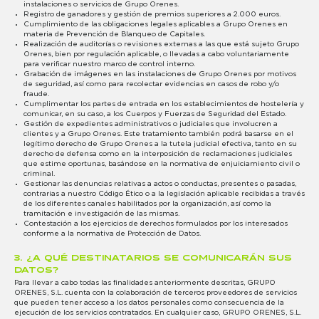
instalaciones o servicios de Grupo Orenes.
Registro de ganadores y gestión de premios superiores a 2.000 euros.
Cumplimiento de las obligaciones legales aplicables a Grupo Orenes en
materia de Prevención de Blanqueo de Capitales.
Realización de auditorías o revisiones externas a las que está sujeto Grupo
Orenes, bien por regulación aplicable, o llevadas a cabo voluntariamente
para verificar nuestro marco de control interno.
Grabación de imágenes en las instalaciones de Grupo Orenes por motivos
de seguridad, así como para recolectar evidencias en casos de robo y/o
fraude.
Cumplimentar los partes de entrada en los establecimientos de hostelería y
comunicar, en su caso, a los Cuerpos y Fuerzas de Seguridad del Estado.
Gestión de expedientes administrativos o judiciales que involucren a
clientes y a Grupo Orenes. Este tratamiento también podrá basarse en el
legítimo derecho de Grupo Orenes a la tutela judicial efectiva, tanto en su
derecho de defensa como en la interposición de reclamaciones judiciales
que estime oportunas, basándose en la normativa de enjuiciamiento civil o
criminal.
Gestionar las denuncias relativas a actos o conductas, presentes o pasadas,
contrarias a nuestro Código Ético o a la legislación aplicable recibidas a través
de los diferentes canales habilitados por la organización, así como la
tramitación e investigación de las mismas.
Contestación a los ejercicios de derechos formulados por los interesados
conforme a la normativa de Protección de Datos.
3. ¿A QUÉ DESTINATARIOS SE COMUNICARÁN SUS
DATOS?
Para llevar a cabo todas las finalidades anteriormente descritas, GRUPO
ORENES, S.L. cuenta con la colaboración de terceros proveedores de servicios
que pueden tener acceso a los datos personales como consecuencia de la
ejecución de los servicios contratados. En cualquier caso, GRUPO ORENES, S.L.