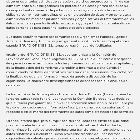
sigue unos criterios estrictos de selección de dichos terceros con el fin de dar
cumplimiento a sus obligaciones en protección de datos y firma con ellos su
correspondiente convenio de protección de datos, donde estos terceros se
obligan a cumplir con sus obligaciones en protección de datos, y en concreto, a
cumplir con las medidas jurídicas, técnicas y organizativas, al tratamiento de los
datos personales para las finalidades pactadas, y la prohibición de tratar dichos
datos personales para otras finalidades o cesión a terceros.
Sus datos podrán también ser comunicados a Organismos Públicos, Agencia
Tributaria, Jueces y Tribunales y en general a las Autoridades Competentes
cuando GRUPO ORENES, S.L. tenga obligación legal de facilitarlos.
Igualmente, GRUPO ORENES, S.L. debe comunicar a la Comisión de
Prevención de Blanqueo de Capitales (SEPBLAC) cualquier indicio o sospecha
de operación en el ámbito de la lucha y prevención del blanqueo de capitales y
de la financiación del terrorismo y también a informar a dicha Comisión,
comunicando los datos identificativos necesarios de los usuarios implicados, con
la finalidad de que la información recogida quede a disposición de los
organismos judiciales ante investigaciones relacionadas con el blanqueo de
capitales.
La transmisión de datos a países fuera de la Unión Europea (los denominados
terceros países) solo tendrá lugar cuando la Comisión Europea haya decidido
que el tercer país garantiza un nivel de protección adecuado, si se requiere por
ley (p. ej. obligaciones de información fiscal), si nos ha dado su autorización al
respecto o en el marco del tratamiento de datos como prestadores de servicios.
Orenes informa que, para cumplir con sus finalidades de envío de publicidad
por medios electrónicos utiliza un proveedor ubicado en Estados Unidos,
denominado Salesforce produciéndose una transferencia Internacional de los
datos relativos a sus clientes. Dicho proveedor dispone de unas normas
corporativas vinculantes para sus servicios como encargado, garantizando que