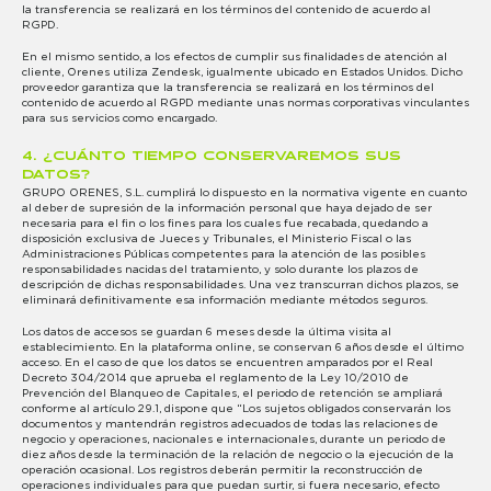
la transferencia se realizará en los términos del contenido de acuerdo al
RGPD.
En el mismo sentido, a los efectos de cumplir sus finalidades de atención al
cliente, Orenes utiliza Zendesk, igualmente ubicado en Estados Unidos. Dicho
proveedor garantiza que la transferencia se realizará en los términos del
contenido de acuerdo al RGPD mediante unas normas corporativas vinculantes
para sus servicios como encargado.
4. ¿CUÁNTO TIEMPO CONSERVAREMOS SUS
DATOS?
GRUPO ORENES, S.L. cumplirá lo dispuesto en la normativa vigente en cuanto
al deber de supresión de la información personal que haya dejado de ser
necesaria para el fin o los fines para los cuales fue recabada, quedando a
disposición exclusiva de Jueces y Tribunales, el Ministerio Fiscal o las
Administraciones Públicas competentes para la atención de las posibles
responsabilidades nacidas del tratamiento, y solo durante los plazos de
descripción de dichas responsabilidades. Una vez transcurran dichos plazos, se
eliminará definitivamente esa información mediante métodos seguros.
Los datos de accesos se guardan 6 meses desde la última visita al
establecimiento. En la plataforma online, se conservan 6 años desde el último
acceso. En el caso de que los datos se encuentren amparados por el Real
Decreto 304/2014 que aprueba el reglamento de la Ley 10/2010 de
Prevención del Blanqueo de Capitales, el periodo de retención se ampliará
conforme al artículo 29.1, dispone que “Los sujetos obligados conservarán los
documentos y mantendrán registros adecuados de todas las relaciones de
negocio y operaciones, nacionales e internacionales, durante un periodo de
diez años desde la terminación de la relación de negocio o la ejecución de la
operación ocasional. Los registros deberán permitir la reconstrucción de
operaciones individuales para que puedan surtir, si fuera necesario, efecto