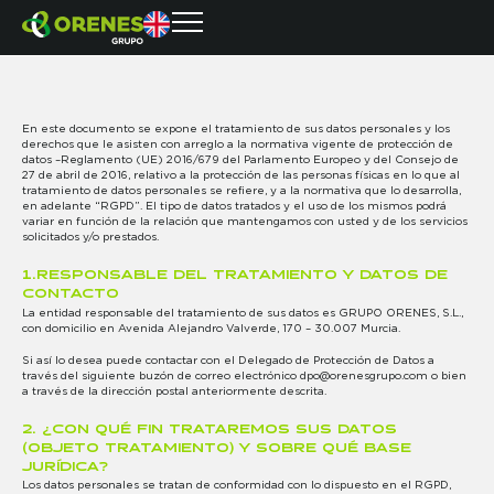
En este documento se expone el tratamiento de sus datos personales y los
derechos que le asisten con arreglo a la normativa vigente de protección de
datos –Reglamento (UE) 2016/679 del Parlamento Europeo y del Consejo de
27 de abril de 2016, relativo a la protección de las personas físicas en lo que al
tratamiento de datos personales se refiere, y a la normativa que lo desarrolla,
en adelante “RGPD”. El tipo de datos tratados y el uso de los mismos podrá
variar en función de la relación que mantengamos con usted y de los servicios
solicitados y/o prestados.
1.RESPONSABLE DEL TRATAMIENTO Y DATOS DE
CONTACTO
La entidad responsable del tratamiento de sus datos es GRUPO ORENES, S.L.,
con domicilio en Avenida Alejandro Valverde, 170 – 30.007 Murcia.
Si así lo desea puede contactar con el Delegado de Protección de Datos a
través del siguiente buzón de correo electrónico dpo@orenesgrupo.com o bien
a través de la dirección postal anteriormente descrita.
2. ¿CON QUÉ FIN TRATAREMOS SUS DATOS
(OBJETO TRATAMIENTO) Y SOBRE QUÉ BASE
JURÍDICA?
Los datos personales se tratan de conformidad con lo dispuesto en el RGPD,