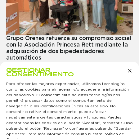
Grupo Orenes refuerza su compromiso social
con la Asociación Princesa Rett mediante la
adquisición de dos bipedestadores
automáticos
22 de junio 2026
GESTIONAR
MÁS INFO →
CONSENTIMIENTO
Para ofrecer las mejores experiencias, utilizamos tecnologías
como las cookies para almacenar y/o acceder a la información
del dispositivo. El consentimiento de estas tecnologías nos
permitirá procesar datos como el comportamiento de
navegación o las identificaciones únicas en este sitio. No
MURCIA
MADRID
ÁREAS DE
PARTNER
CONTACTO
SÍGUENOS
consentir o retirar el consentimiento, puede afectar
Avenida
Hermanos
NEGOCIO
¿Quieres ser
Contacta con
negativamente a ciertas características y funciones. Puedes
Alejandro
Lumière, 10
Juego y ocio
nuestro
nosotros
aceptar todas las cookies en el botón "Aceptar", rechazar su uso
Valverde,
Polígono
Hoteles y
partner?
Canal ético
170
Industrial
restauración
TRABAJA
pulsando el botón “Rechazar” o configurarlas pulsando "Guardar
30007
«San Marcos
Tecnología e
CON
opciones". Para más información consulta nuestra
Política de
Murcia
II»
innovación
NOSOTROS