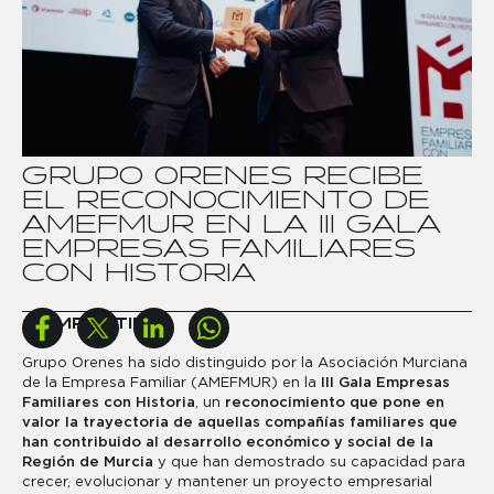
G
R
U
P
O
O
R
E
N
E
S
R
E
C
I
B
E
E
L
R
E
C
O
N
O
C
I
M
I
E
N
T
O
D
E
A
M
E
F
M
U
R
E
N
L
A
I
I
I
G
A
L
A
E
M
P
R
E
S
A
S
F
A
M
I
L
I
A
R
E
S
C
O
N
H
I
S
T
O
R
I
A
COMPARTIR
Grupo Orenes ha sido distinguido por la Asociación Murciana
de la Empresa Familiar (AMEFMUR) en la
III Gala Empresas
Familiares con Historia
, un
reconocimiento que pone en
valor la trayectoria de aquellas compañías familiares que
han contribuido al desarrollo económico y social de la
Región de Murcia
y que han demostrado su capacidad para
crecer, evolucionar y mantener un proyecto empresarial