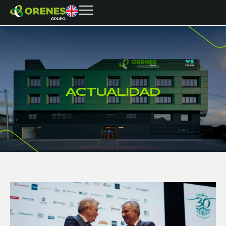
A
C
T
U
A
L
I
D
A
D