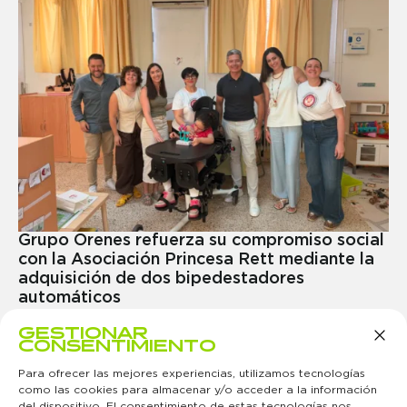
Grupo Orenes refuerza su compromiso social
con la Asociación Princesa Rett mediante la
adquisición de dos bipedestadores
automáticos
22 de junio 2026
GESTIONAR
MÁS INFO →
CONSENTIMIENTO
Para ofrecer las mejores experiencias, utilizamos tecnologías
como las cookies para almacenar y/o acceder a la información
del dispositivo. El consentimiento de estas tecnologías nos