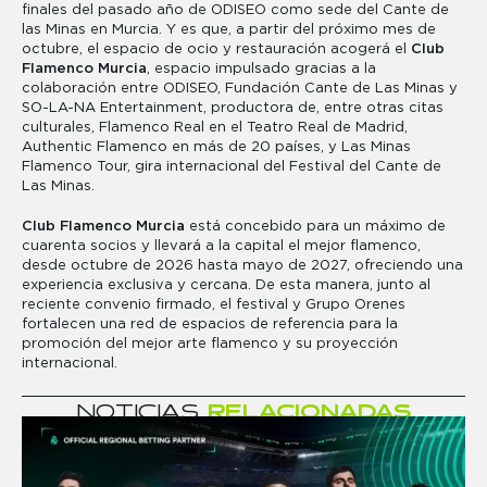
finales del pasado año de ODISEO como sede del Cante de
las Minas en Murcia. Y es que, a partir del próximo mes de
octubre, el espacio de ocio y restauración acogerá el
Club
Flamenco Murcia
, espacio impulsado gracias a la
colaboración entre ODISEO, Fundación Cante de Las Minas y
SO-LA-NA Entertainment, productora de, entre otras citas
culturales, Flamenco Real en el Teatro Real de Madrid,
Authentic Flamenco en más de 20 países, y Las Minas
Flamenco Tour, gira internacional del Festival del Cante de
Las Minas.
Club Flamenco Murcia
está concebido para un máximo de
cuarenta socios y llevará a la capital el mejor flamenco,
desde octubre de 2026 hasta mayo de 2027, ofreciendo una
experiencia exclusiva y cercana. De esta manera, junto al
reciente convenio firmado, el festival y Grupo Orenes
fortalecen una red de espacios de referencia para la
promoción del mejor arte flamenco y su proyección
internacional.
N
O
T
I
C
I
A
S
R
E
L
A
C
I
O
N
A
D
A
S