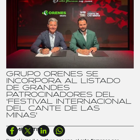
G
R
U
P
O
O
R
E
N
E
S
S
E
I
N
C
O
R
P
O
R
A
A
L
L
I
S
T
A
D
O
D
E
G
R
A
N
D
E
S
P
A
T
R
O
C
I
N
A
D
O
R
E
S
D
E
L
‘
F
E
S
T
I
V
A
L
I
N
T
E
R
N
A
C
I
O
N
A
L
D
E
L
C
A
N
T
E
D
E
L
A
S
M
I
N
A
S
’
COMPARTIR