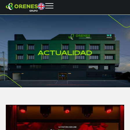
A
C
T
U
A
L
I
D
A
D